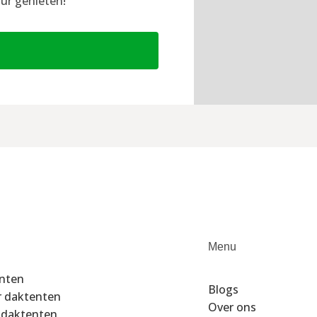
ur genieten!
Menu
enten
Blogs
r daktenten
Over ons
 daktenten