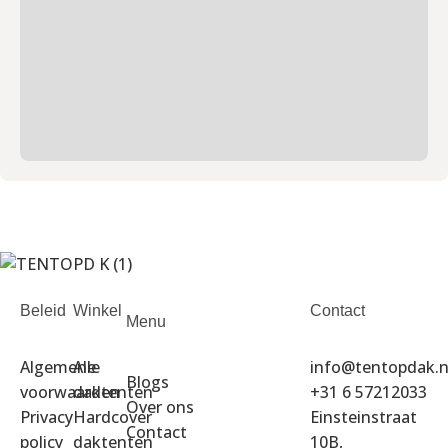
Beleid
Winkel
Contact
Menu
Algemene
Alle
info@tentopdak.n
Blogs
voorwaarden
daktenten
+31 6 57212033
Over ons
Privacy
Hardcover
Einsteinstraat
Contact
policy
daktenten
10B,