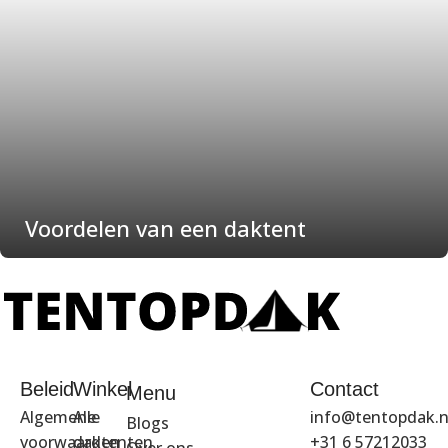
Voordelen van een daktent
Beleid
Winkel
Contact
Menu
Algemene
Alle
info@tentopdak.n
Blogs
voorwaarden
daktenten
+31 6 57212033