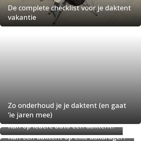
De complete checklist voor je daktent
vakantie
Zo onderhoud je je daktent (en gaat
‘ie jaren mee)
Kan op iedere auto een daktent?
Kan een daktent op elke dakdrager?
22