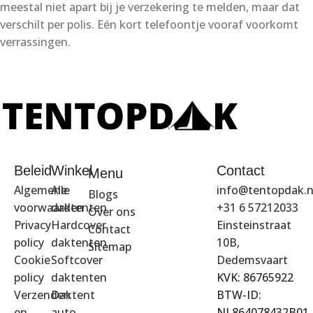
meestal niet apart bij je verzekering te melden, maar dat
verschilt per polis. Eén kort telefoontje vooraf voorkomt
verrassingen.
Beleid
Winkel
Contact
Menu
Algemene
Alle
info@tentopdak.n
Blogs
voorwaarden
daktenten
+31 6 57212033
Over ons
Privacy
Hardcover
Einsteinstraat
Contact
policy
daktenten
10B,
Sitemap
Cookie
Softcover
Dedemsvaart
policy
daktenten
KVK: 86765922
Verzenden
Daktent
BTW-ID:
en
auto
NL864078432B01