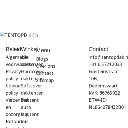
Beleid
Winkel
Contact
Menu
Algemene
Alle
info@tentopdak.n
Blogs
voorwaarden
daktenten
+31 6 57212033
Over ons
Privacy
Hardcover
Einsteinstraat
Contact
policy
daktenten
10B,
Sitemap
Cookie
Softcover
Dedemsvaart
policy
daktenten
KVK: 86765922
Verzenden
Daktent
BTW-ID:
en
auto
NL864078432B01
bezorging
Daktent
Retour en
bus