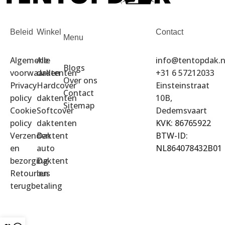
Beleid
Winkel
Contact
Menu
Algemene
Alle
info@tentopdak.n
Blogs
voorwaarden
daktenten
+31 6 57212033
Over ons
Privacy
Hardcover
Einsteinstraat
Contact
policy
daktenten
10B,
Sitemap
Cookie
Softcover
Dedemsvaart
policy
daktenten
KVK: 86765922
Verzenden
Daktent
BTW-ID:
en
auto
NL864078432B01
bezorging
Daktent
Retour en
bus
terugbetaling