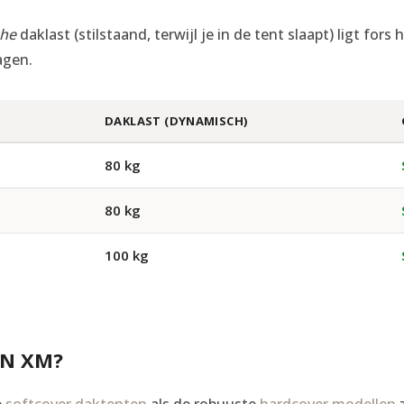
che
daklast (stilstaand, terwijl je in de tent slaapt) ligt fo
agen.
DAKLAST (DYNAMISCH)
80 kg
80 kg
100 kg
EN XM?
e
softcover daktenten
als de robuuste
hardcover modellen
z