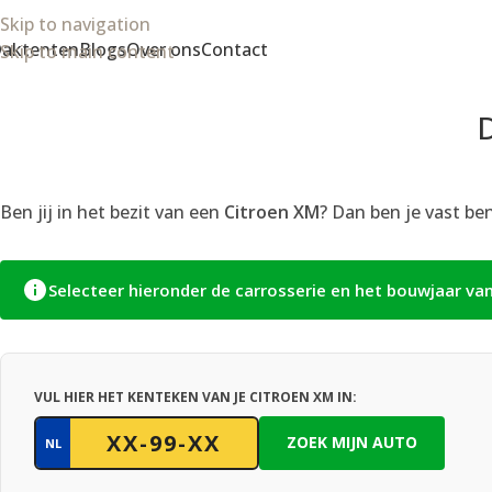
Skip to navigation
aktenten
Blogs
Over ons
Contact
Skip to main content
Ben jij in het bezit van een
Citroen XM
? Dan ben je vast be
Selecteer hieronder de carrosserie en het bouwjaar va
VUL HIER HET KENTEKEN VAN JE CITROEN XM IN:
ZOEK MIJN AUTO
NL