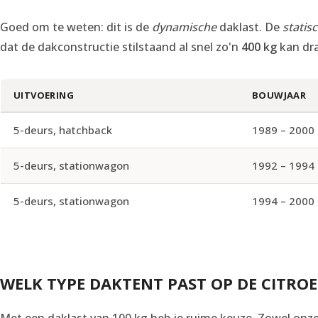
Goed om te weten: dit is de
dynamische
daklast. De
statis
dat de dakconstructie stilstaand al snel zo'n
400 kg
kan dr
UITVOERING
BOUWJAAR
5-deurs, hatchback
1989 – 2000
5-deurs, stationwagon
1992 – 1994
5-deurs, stationwagon
1994 – 2000
WELK TYPE DAKTENT PAST OP DE CITRO
Met een daklast van 100 kg heb je ruime keuze. Zowel onz