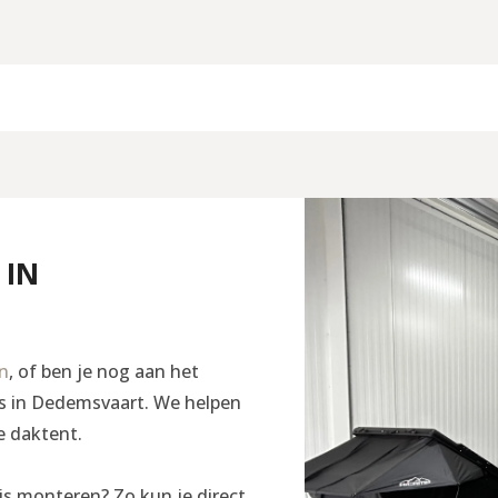
 IN
en
, of ben je nog aan het
ngs in Dedemsvaart. We helpen
e daktent.
is monteren? Zo kun je direct