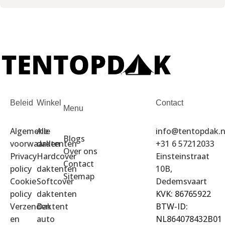
Beleid
Winkel
Contact
Menu
Algemene
Alle
info@tentopdak.n
Blogs
voorwaarden
daktenten
+31 6 57212033
Over ons
Privacy
Hardcover
Einsteinstraat
Contact
policy
daktenten
10B,
Sitemap
Cookie
Softcover
Dedemsvaart
policy
daktenten
KVK: 86765922
Verzenden
Daktent
BTW-ID:
en
auto
NL864078432B01