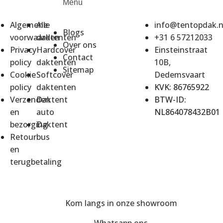
Menu
Algemene
Alle
info@tentopdak.n
Blogs
voorwaarden
daktenten
+31 6 57212033
Over ons
Privacy
Hardcover
Einsteinstraat
Contact
policy
daktenten
10B,
Sitemap
Cookie
Softcover
Dedemsvaart
policy
daktenten
KVK: 86765922
Verzenden
Daktent
BTW-ID:
en
auto
NL864078432B01
bezorging
Daktent
Retour
bus
en
terugbetaling
Kom langs in onze showroom