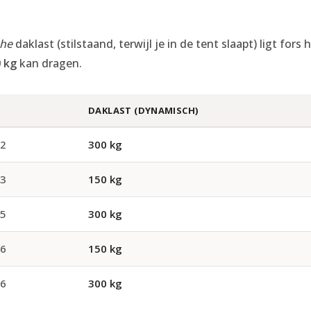
che
daklast (stilstaand, terwijl je in de tent slaapt) ligt for
 kg
kan dragen.
DAKLAST (DYNAMISCH)
22
300 kg
23
150 kg
15
300 kg
16
150 kg
16
300 kg