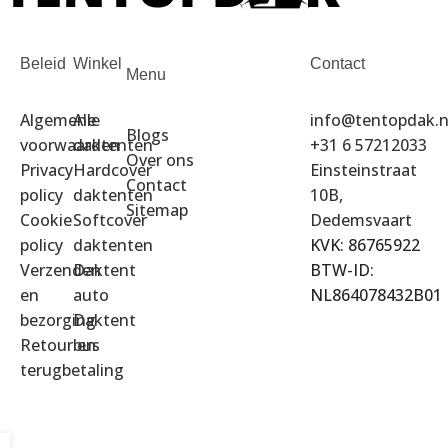
Beleid
Winkel
Contact
Menu
Algemene
Alle
info@tentopdak.n
Blogs
voorwaarden
daktenten
+31 6 57212033
Over ons
Privacy
Hardcover
Einsteinstraat
Contact
policy
daktenten
10B,
Sitemap
Cookie
Softcover
Dedemsvaart
policy
daktenten
KVK: 86765922
Verzenden
Daktent
BTW-ID:
en
auto
NL864078432B01
bezorging
Daktent
Retour en
bus
terugbetaling