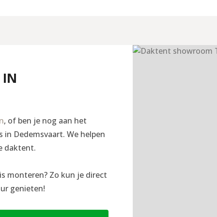
 IN
en
, of ben je nog aan het
ngs in Dedemsvaart. We helpen
e daktent.
is monteren? Zo kun je direct
ur genieten!