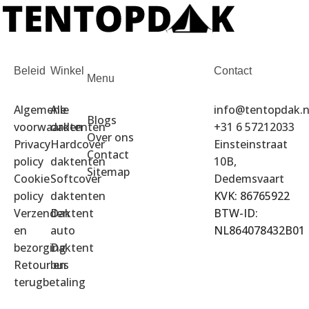
Beleid
Winkel
Contact
Menu
Algemene
Alle
info@tentopdak.n
Blogs
voorwaarden
daktenten
+31 6 57212033
Over ons
Privacy
Hardcover
Einsteinstraat
Contact
policy
daktenten
10B,
Sitemap
Cookie
Softcover
Dedemsvaart
policy
daktenten
KVK: 86765922
Verzenden
Daktent
BTW-ID:
en
auto
NL864078432B01
bezorging
Daktent
Retour en
bus
terugbetaling