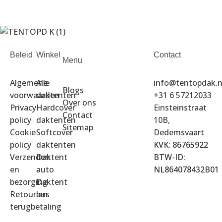
Beleid
Winkel
Contact
Menu
Algemene
Alle
info@tentopdak.n
Blogs
voorwaarden
daktenten
+31 6 57212033
Over ons
Privacy
Hardcover
Einsteinstraat
Contact
policy
daktenten
10B,
Sitemap
Cookie
Softcover
Dedemsvaart
policy
daktenten
KVK: 86765922
Verzenden
Daktent
BTW-ID:
en
auto
NL864078432B01
bezorging
Daktent
Retour en
bus
terugbetaling