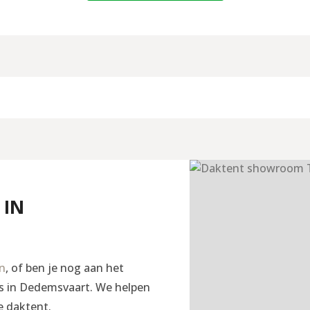
 IN
en
, of ben je nog aan het
ngs in Dedemsvaart. We helpen
e daktent.