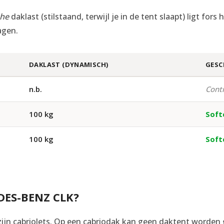
che
daklast (stilstaand, terwijl je in de tent slaapt) ligt fo
agen.
DAKLAST (DYNAMISCH)
GESC
n.b.
Contr
100 kg
Soft
100 kg
Soft
DES-BENZ CLK?
jn cabriolets. Op een cabriodak kan geen daktent worden