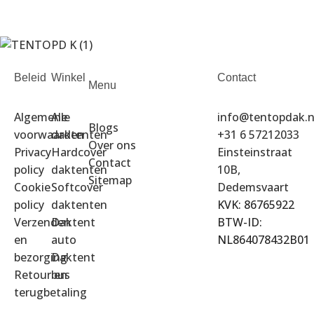
Beleid
Winkel
Contact
Menu
Algemene
Alle
info@tentopdak.n
Blogs
voorwaarden
daktenten
+31 6 57212033
Over ons
Privacy
Hardcover
Einsteinstraat
Contact
policy
daktenten
10B,
Sitemap
Cookie
Softcover
Dedemsvaart
policy
daktenten
KVK: 86765922
Verzenden
Daktent
BTW-ID:
en
auto
NL864078432B01
bezorging
Daktent
Retour en
bus
terugbetaling