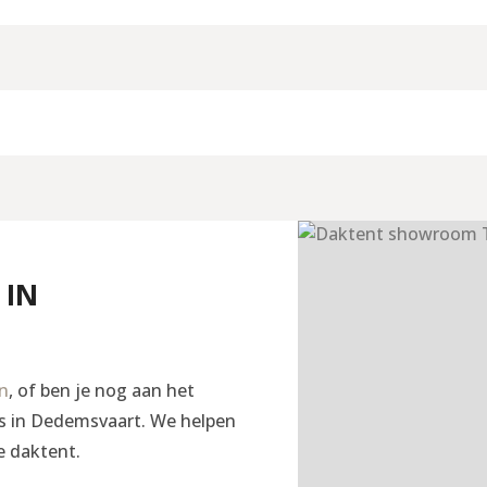
 IN
en
, of ben je nog aan het
ngs in Dedemsvaart. We helpen
e daktent.