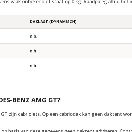
vens vaak onbekend of staat op 0 kg. Raadpleeg altijd het i
DAKLAST (DYNAMISCH)
n.b.
n.b.
n.b.
DES-BENZ AMG GT?
T zijn cabriolets. Op een cabriodak kan geen daktent wo
op basis van deze gegevens geen daktent adviseren. Control