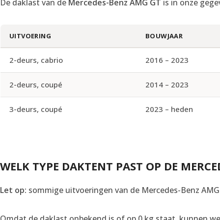
De daklast van de
Mercedes-Benz AMG GT
is in onze gege
UITVOERING
BOUWJAAR
2-deurs, cabrio
2016 – 2023
2-deurs, coupé
2014 – 2023
3-deurs, coupé
2023 – heden
WELK TYPE DAKTENT PAST OP DE MERCE
Let op:
sommige uitvoeringen van de Mercedes-Benz AMG G
Omdat de daklast onbekend is of op 0 kg staat, kunnen we 