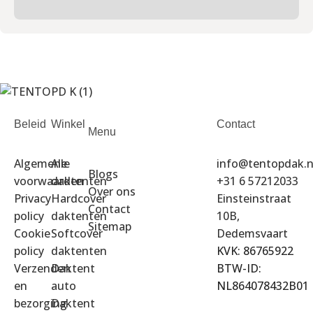
Beleid
Winkel
Contact
Menu
Algemene
Alle
info@tentopdak.n
Blogs
voorwaarden
daktenten
+31 6 57212033
Over ons
Privacy
Hardcover
Einsteinstraat
Contact
policy
daktenten
10B,
Sitemap
Cookie
Softcover
Dedemsvaart
policy
daktenten
KVK: 86765922
Verzenden
Daktent
BTW-ID:
en
auto
NL864078432B01
bezorging
Daktent