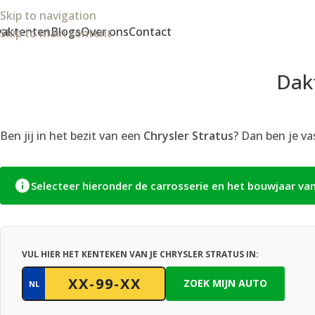
Skip to navigation
aktenten
Blogs
Over ons
Contact
Skip to main content
Dakt
Ben jij in het bezit van een
Chrysler Stratus
? Dan ben je va
Selecteer hieronder de carrosserie en het bouwjaar va
VUL HIER HET KENTEKEN VAN JE CHRYSLER STRATUS IN:
ZOEK MIJN AUTO
NL