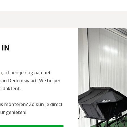
 IN
en
, of ben je nog aan het
ngs in Dedemsvaart. We helpen
e daktent.
is monteren? Zo kun je direct
ur genieten!