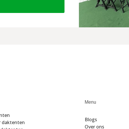
Menu
enten
Blogs
r daktenten
Over ons