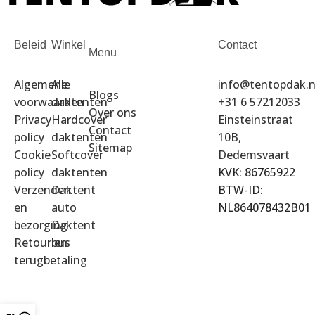
Beleid
Winkel
Contact
Menu
Algemene
Alle
info@tentopdak.n
Blogs
voorwaarden
daktenten
+31 6 57212033
Over ons
Privacy
Hardcover
Einsteinstraat
Contact
policy
daktenten
10B,
Sitemap
Cookie
Softcover
Dedemsvaart
policy
daktenten
KVK: 86765922
Verzenden
Daktent
BTW-ID:
en
auto
NL864078432B01
bezorging
Daktent
Retour en
bus
terugbetaling