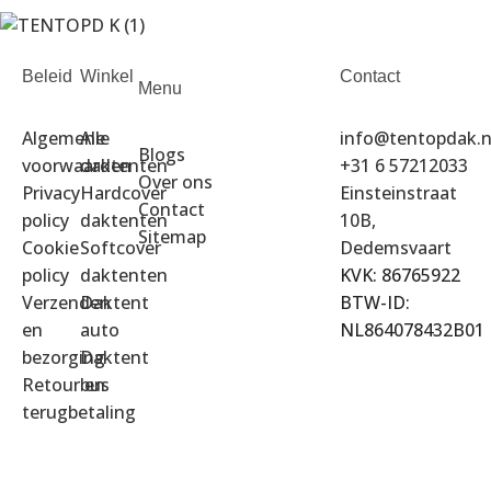
Beleid
Winkel
Contact
Menu
Algemene
Alle
info@tentopdak.n
Blogs
voorwaarden
daktenten
+31 6 57212033
Over ons
Privacy
Hardcover
Einsteinstraat
Contact
policy
daktenten
10B,
Sitemap
Cookie
Softcover
Dedemsvaart
policy
daktenten
KVK: 86765922
Verzenden
Daktent
BTW-ID:
en
auto
NL864078432B01
bezorging
Daktent
Retour en
bus
terugbetaling