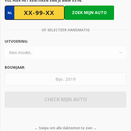
VUL HIER HET KENTEKEN VAN JE BMW X5 IN:
ZOEK MIJN AUTO
NL
OF SELECTEER HANDMATIG
UITVOERING:
BOUWJAAR:
CHECK MIJN AUTO
← Swipe om alle daktenten te zien →