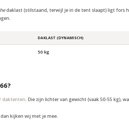
che
daklast (stilstaand, terwijl je in de tent slaapt) ligt for
agen.
DAKLAST (DYNAMISCH)
50 kg
66?
r daktenten
. Die zijn lichter van gewicht (vaak 50-55 kg), wa
, dan kijken wij met je mee.