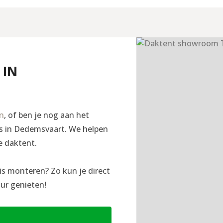
 IN
en
, of ben je nog aan het
ngs in Dedemsvaart. We helpen
e daktent.
is monteren? Zo kun je direct
ur genieten!