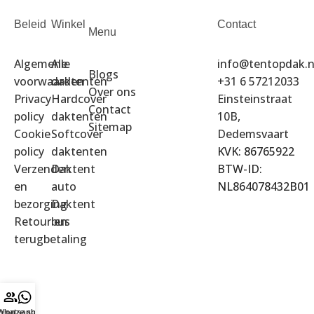
Beleid
Winkel
Contact
Menu
Algemene
Alle
info@tentopdak.n
Blogs
voorwaarden
daktenten
+31 6 57212033
Over ons
Privacy
Hardcover
Einsteinstraat
Contact
policy
daktenten
10B,
Sitemap
Cookie
Softcover
Dedemsvaart
policy
daktenten
KVK: 86765922
Verzenden
Daktent
BTW-ID:
en
auto
NL864078432B01
bezorging
Daktent
Retour en
bus
terugbetaling
in onze showroom
Whatsapp ons