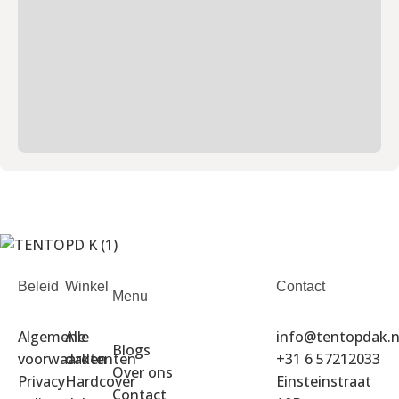
Beleid
Winkel
Contact
Menu
Algemene
Alle
info@tentopdak.n
Blogs
voorwaarden
daktenten
+31 6 57212033
Over ons
Privacy
Hardcover
Einsteinstraat
Contact