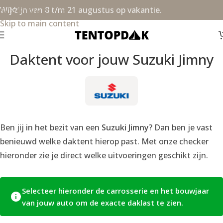
Wij zijn van 8 t/m 21 augustus op vakantie.
Skip to navigation
Skip to main content
Daktent voor jouw Suzuki Jimny
Ben jij in het bezit van een
Suzuki Jimny
? Dan ben je vast
benieuwd welke daktent hierop past. Met onze checker
hieronder zie je direct welke uitvoeringen geschikt zijn.
Selecteer hieronder de carrosserie en het bouwjaar
van jouw auto om de exacte daklast te zien.