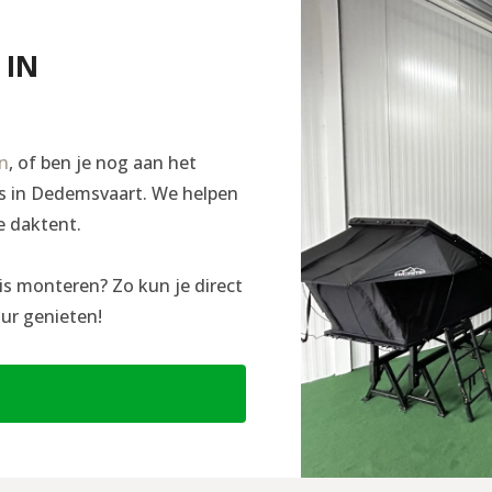
 IN
en
, of ben je nog aan het
ngs in Dedemsvaart. We helpen
e daktent.
is monteren? Zo kun je direct
ur genieten!