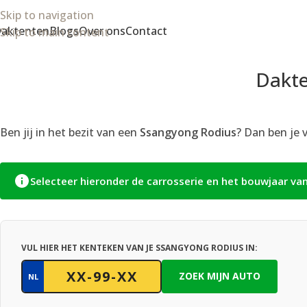
Skip to navigation
aktenten
Blogs
Over ons
Contact
Skip to main content
Dakte
Ben jij in het bezit van een
Ssangyong Rodius
? Dan ben je 
Selecteer hieronder de carrosserie en het bouwjaar va
VUL HIER HET KENTEKEN VAN JE SSANGYONG RODIUS IN:
ZOEK MIJN AUTO
NL