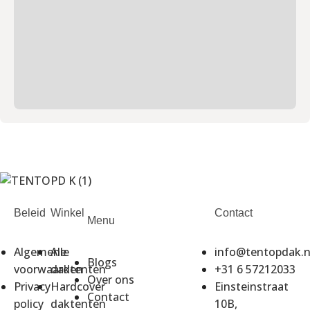
Beleid
Winkel
Contact
Menu
Algemene
Alle
info@tentopdak.n
Blogs
voorwaarden
daktenten
+31 6 57212033
Over ons
Privacy
Hardcover
Einsteinstraat
Contact
policy
daktenten
10B,