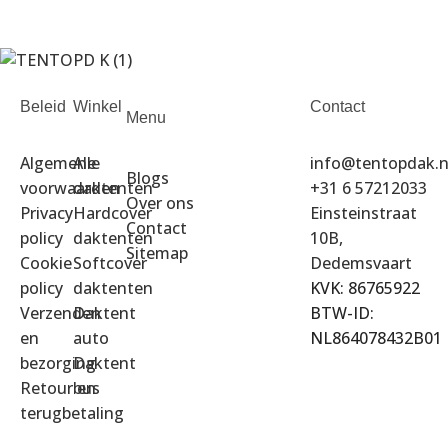
Beleid
Winkel
Contact
Menu
Algemene
Alle
info@tentopdak.n
Blogs
voorwaarden
daktenten
+31 6 57212033
Over ons
Privacy
Hardcover
Einsteinstraat
Contact
policy
daktenten
10B,
Sitemap
Cookie
Softcover
Dedemsvaart
policy
daktenten
KVK: 86765922
Verzenden
Daktent
BTW-ID:
en
auto
NL864078432B01
bezorging
Daktent
Retour en
bus
terugbetaling