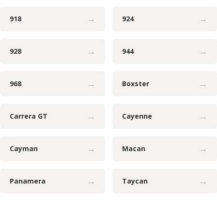
→
→
918
924
→
→
928
944
→
→
968
Boxster
→
→
Carrera GT
Cayenne
→
→
Cayman
Macan
→
→
Panamera
Taycan