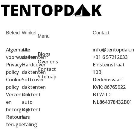
Beleid
Winkel
Contact
Menu
Algemene
Alle
info@tentopdak.n
Blogs
voorwaarden
daktenten
+31 6 57212033
Over ons
Privacy
Hardcover
Einsteinstraat
Contact
policy
daktenten
10B,
Sitemap
Cookie
Softcover
Dedemsvaart
policy
daktenten
KVK: 86765922
Verzenden
Daktent
BTW-ID:
en
auto
NL864078432B01
bezorging
Daktent
Retour en
bus
terugbetaling