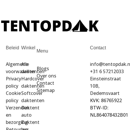
Beleid
Winkel
Contact
Menu
Algemene
Alle
info@tentopdak.n
Blogs
voorwaarden
daktenten
+31 6 57212033
Over ons
Privacy
Hardcover
Einsteinstraat
Contact
policy
daktenten
10B,
Sitemap
Cookie
Softcover
Dedemsvaart
policy
daktenten
KVK: 86765922
Verzenden
Daktent
BTW-ID:
en
auto
NL864078432B01
bezorging
Daktent
Retour en
bus