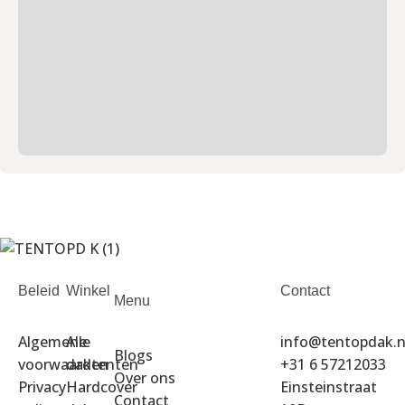
Beleid
Winkel
Contact
Menu
Algemene
Alle
info@tentopdak.n
Blogs
voorwaarden
daktenten
+31 6 57212033
Over ons
Privacy
Hardcover
Einsteinstraat
Contact