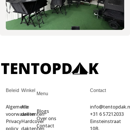
Beleid
Winkel
Contact
Menu
Algemene
Alle
info@tentopdak.n
Blogs
voorwaarden
daktenten
+31 6 57212033
Over ons
Privacy
Hardcover
Einsteinstraat
Contact
policy
daktenten
10B,