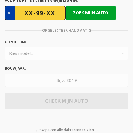
VUL HIER HET KENTEKEN VAN JE MG 4 IN:
ZOEK MIJN AUTO
NL
OF SELECTEER HANDMATIG
UITVOERING:
BOUWJAAR:
CHECK MIJN AUTO
← Swipe om alle daktenten te zien →