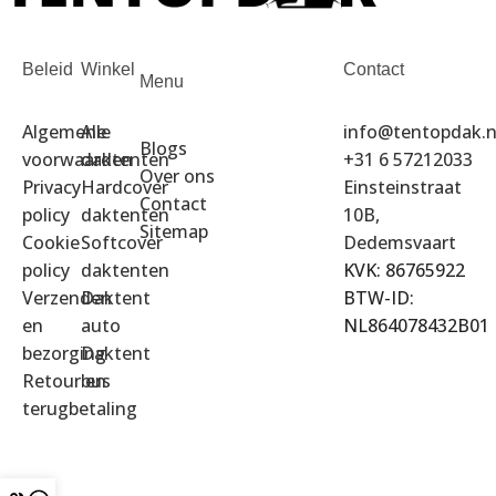
Beleid
Winkel
Contact
Menu
Algemene
Alle
info@tentopdak.n
Blogs
voorwaarden
daktenten
+31 6 57212033
Over ons
Privacy
Hardcover
Einsteinstraat
Contact
policy
daktenten
10B,
Sitemap
Cookie
Softcover
Dedemsvaart
policy
daktenten
KVK: 86765922
Verzenden
Daktent
BTW-ID:
en
auto
NL864078432B01
bezorging
Daktent
Retour en
bus
terugbetaling