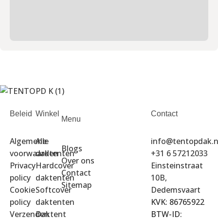
Beleid
Winkel
Contact
Menu
Algemene
Alle
info@tentopdak.n
Blogs
voorwaarden
daktenten
+31 6 57212033
Over ons
Privacy
Hardcover
Einsteinstraat
Contact
policy
daktenten
10B,
Sitemap
Cookie
Softcover
Dedemsvaart
policy
daktenten
KVK: 86765922
Verzenden
Daktent
BTW-ID: