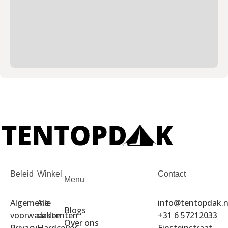
Beleid
Winkel
Contact
Menu
Algemene
Alle
info@tentopdak.n
Blogs
voorwaarden
daktenten
+31 6 57212033
Over ons
Privacy
Hardcover
Einsteinstraat