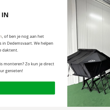
 IN
en
, of ben je nog aan het
ngs in Dedemsvaart. We helpen
e daktent.
is monteren? Zo kun je direct
ur genieten!