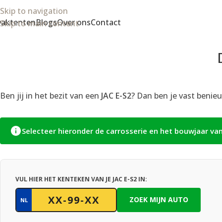
Skip to navigation
aktenten
Blogs
Over ons
Contact
Skip to main content
Ben jij in het bezit van een
JAC E-S2
? Dan ben je vast benieu
Selecteer hieronder de carrosserie en het bouwjaar va
VUL HIER HET KENTEKEN VAN JE JAC E-S2 IN:
ZOEK MIJN AUTO
NL