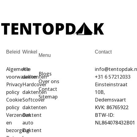
Beleid
Winkel
Contact
Menu
Algemene
Alle
info@tentopdak.n
Blogs
voorwaarden
daktenten
+31 6 57212033
Over ons
Privacy
Hardcover
Einsteinstraat
Contact
policy
daktenten
10B,
Sitemap
Cookie
Softcover
Dedemsvaart
policy
daktenten
KVK: 86765922
Verzenden
Daktent
BTW-ID:
en
auto
NL864078432B01
bezorging
Daktent