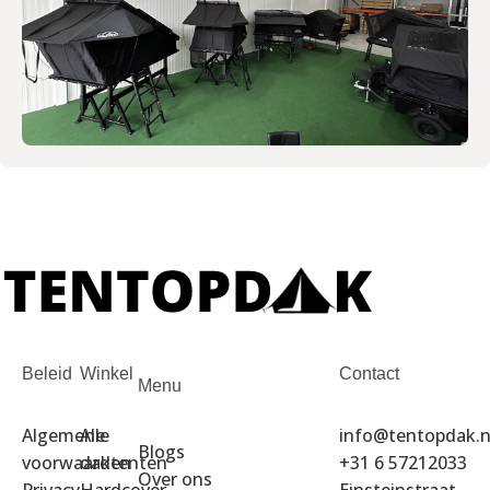
Beleid
Winkel
Contact
Menu
Algemene
Alle
info@tentopdak.n
Blogs
voorwaarden
daktenten
+31 6 57212033
Over ons
Privacy
Hardcover
Einsteinstraat