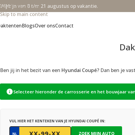
Wij zijn van 8 t/m 21 augustus op vakantie.
Skip to navigation
Skip to main content
aktenten
Blogs
Over ons
Contact
Dak
Ben jij in het bezit van een
Hyundai Coupé
? Dan ben je vas
Selecteer hieronder de carrosserie en het bouwjaar va
VUL HIER HET KENTEKEN VAN JE HYUNDAI COUPÉ IN:
ZOEK MIJN AUTO
NL