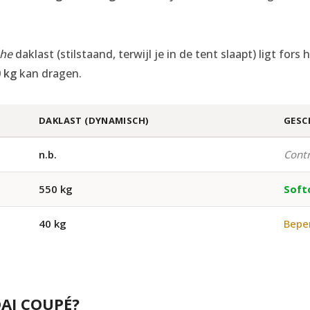
che
daklast (stilstaand, terwijl je in de tent slaapt) ligt fo
 kg
kan dragen.
DAKLAST (DYNAMISCH)
GESC
n.b.
Contr
550 kg
Soft
40 kg
Beper
AI COUPÉ?