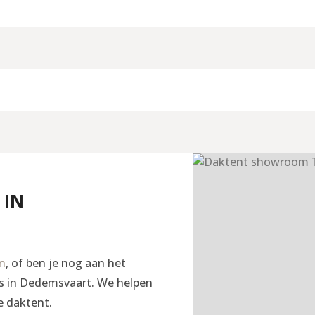
 IN
en
, of ben je nog aan het
ngs in Dedemsvaart. We helpen
e daktent.