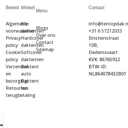
Beleid
Winkel
Contact
Menu
Algemene
Alle
info@tentopdak.n
Blogs
voorwaarden
daktenten
+31 6 57212033
Over ons
Privacy
Hardcover
Einsteinstraat
Contact
policy
daktenten
10B,
Sitemap
Cookie
Softcover
Dedemsvaart
policy
daktenten
KVK: 86765922
Verzenden
Daktent
BTW-ID:
en
auto
NL864078432B01
bezorging
Daktent
Retour en
bus
terugbetaling
 onze showroom
app ons