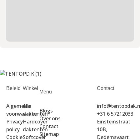
Beleid
Winkel
Contact
Menu
Algemene
Alle
info@tentopdak.n
Blogs
voorwaarden
daktenten
+31 6 57212033
Over ons
Privacy
Hardcover
Einsteinstraat
Contact
policy
daktenten
10B,
Sitemap
Cookie
Softcover
Dedemsvaart