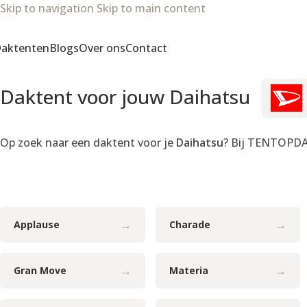
Skip to navigation
Skip to main content
Wij zijn van 8 t/m 21 augustus op vakantie.
aktenten
Blogs
Over ons
Contact
Daktent voor jouw Daihatsu
Op zoek naar een daktent voor je
Daihatsu
? Bij TENTOPDAK
→
→
Applause
Charade
→
→
Gran Move
Materia