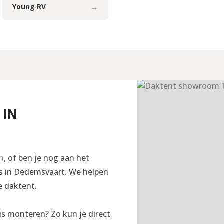
→
Young RV
 IN
en
, of ben je nog aan het
ngs in Dedemsvaart. We helpen
e daktent.
is monteren? Zo kun je direct