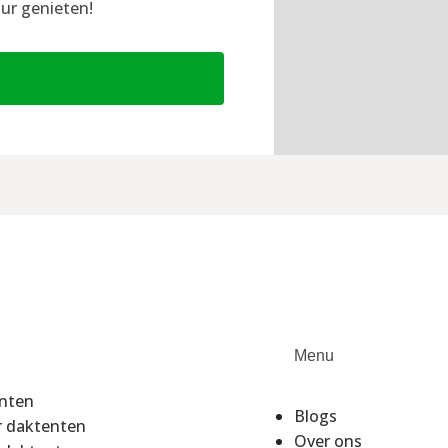
ur genieten!
Menu
enten
Blogs
r daktenten
Over ons