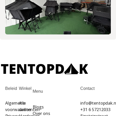
Beleid
Winkel
Contact
Menu
Algemene
Alle
info@tentopdak.n
Blogs
voorwaarden
daktenten
+31 6 57212033
Over ons
Privacy
Hardcover
Einsteinstraat