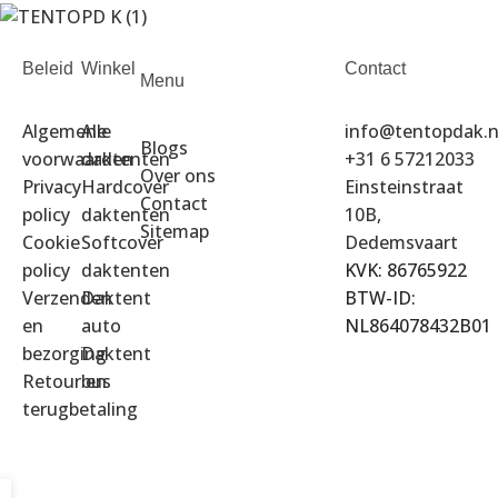
Beleid
Winkel
Contact
Menu
Algemene
Alle
info@tentopdak.n
Blogs
voorwaarden
daktenten
+31 6 57212033
Over ons
Privacy
Hardcover
Einsteinstraat
Contact
policy
daktenten
10B,
Sitemap
Cookie
Softcover
Dedemsvaart
policy
daktenten
KVK: 86765922
Verzenden
Daktent
BTW-ID:
en
auto
NL864078432B01
bezorging
Daktent
Retour en
bus
terugbetaling