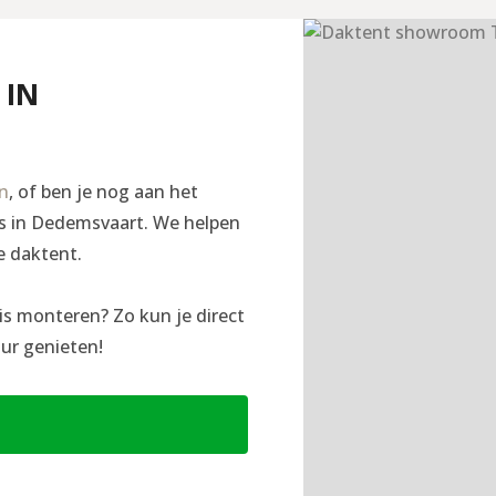
 IN
en
, of ben je nog aan het
ngs in Dedemsvaart. We helpen
e daktent.
is monteren? Zo kun je direct
ur genieten!