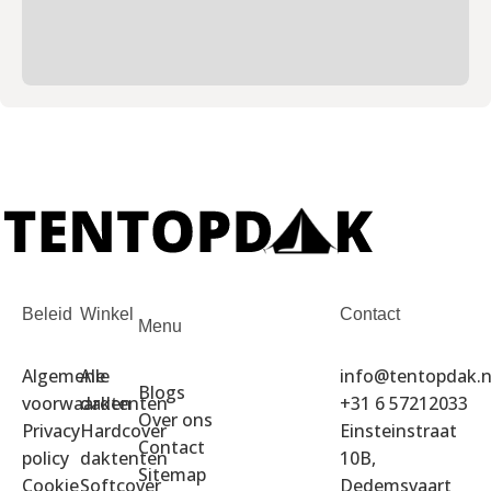
Beleid
Winkel
Contact
Menu
Algemene
Alle
info@tentopdak.n
Blogs
voorwaarden
daktenten
+31 6 57212033
Over ons
Privacy
Hardcover
Einsteinstraat
Contact
policy
daktenten
10B,
Sitemap
Cookie
Softcover
Dedemsvaart