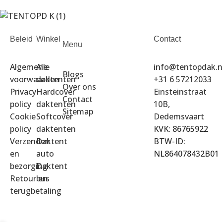
Beleid
Winkel
Contact
Menu
Algemene
Alle
info@tentopdak.n
Blogs
voorwaarden
daktenten
+31 6 57212033
Over ons
Privacy
Hardcover
Einsteinstraat
Contact
policy
daktenten
10B,
Sitemap
Cookie
Softcover
Dedemsvaart
policy
daktenten
KVK: 86765922
Verzenden
Daktent
BTW-ID:
en
auto
NL864078432B01
bezorging
Daktent
Retour en
bus
terugbetaling