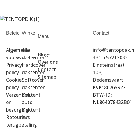
Beleid
Winkel
Contact
Menu
Algemene
Alle
info@tentopdak.n
Blogs
voorwaarden
daktenten
+31 6 57212033
Over ons
Privacy
Hardcover
Einsteinstraat
Contact
policy
daktenten
10B,
Sitemap
Cookie
Softcover
Dedemsvaart
policy
daktenten
KVK: 86765922
Verzenden
Daktent
BTW-ID:
en
auto
NL864078432B01
bezorging
Daktent
Retour en
bus
terugbetaling