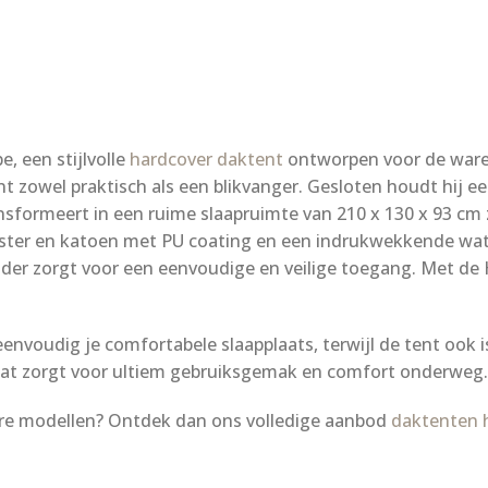
, een stijlvolle
hardcover daktent
ontworpen voor de ware 
 zowel praktisch als een blikvanger. Gesloten houdt hij een 
sformeert in een ruime slaapruimte van 210 x 130 x 93 cm 
ester en katoen met PU coating en een indrukwekkende wate
er zorgt voor een eenvoudige en veilige toegang. Met de H
envoudig je comfortabele slaapplaats, terwijl de tent ook 
 wat zorgt voor ultiem gebruiksgemak en comfort onderweg.
ere modellen? Ontdek dan ons volledige aanbod
daktenten h