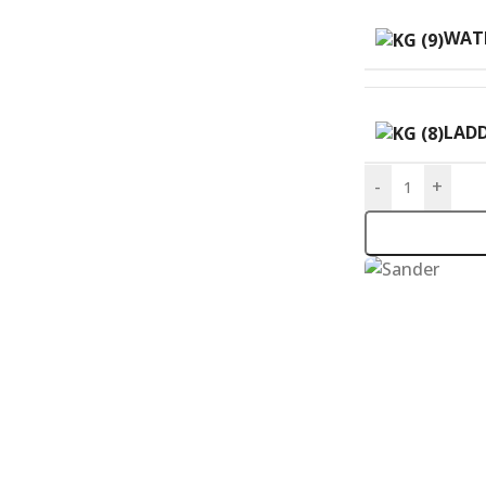
WATE
LAD
-
+