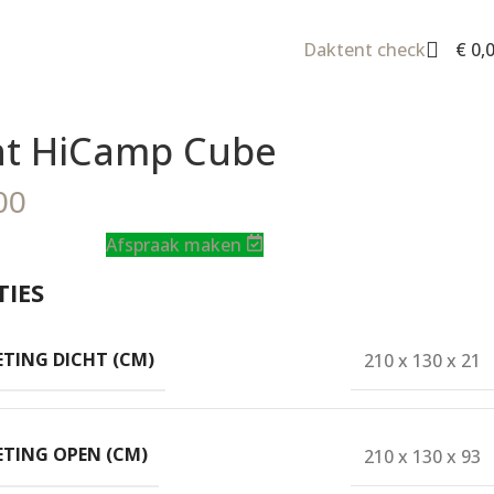
Daktent check
€
0,
nt HiCamp Cube
00
Afspraak maken
TIES
TING DICHT (CM)
210 x 130 x 21
TING OPEN (CM)
210 x 130 x 93